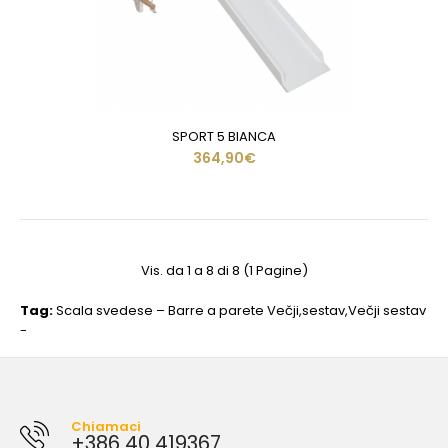
SPORT 5 BIANCA
364,90€
Vis. da 1 a 8 di 8 (1 Pagine)
Tag:
Scala svedese – Barre a parete Večji
,
sestav
,
Večji sestav
-
Chiamaci
+386 40 419367