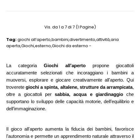
Vis. da 1 a 7 di 7 (1 Pagine)
Tag:
giochi all’aperto
,
bambini
,
divertimento
,
attività
,
aria
aperta
,
Giochi
,
esterno
,
Giochi da esterno -
La categoria
Giochi all'aperto
propone giocattoli
accuratamente selezionati che incoraggiano i bambini a
muoversi, esplorare e giocare creativamente all'aperto. Qui
troverete
giochi a spinta, altalene, strutture da arrampicata
,
oltre a giocattoli per
sabbia, acqua e giardinaggio
che
supportano lo sviluppo delle capacità motorie, dell’equilibrio e
dell’immaginazione.
Il gioco all'aperto aumenta la fiducia dei bambini, favorisce
l’autonomia e permette un apprendimento naturale attraverso il