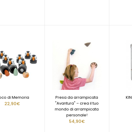
oco di Memoria
Presa da arrampicata
KI
"Avantura" – crea il tuo
22,90€
mondo di arrampicata
personale!
54,90€