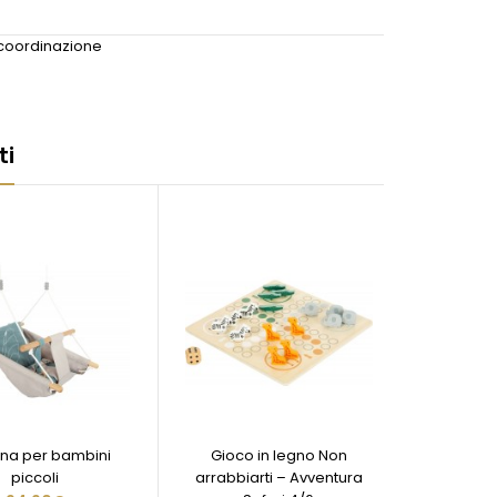
coordinazione
ti
ena per bambini
Gioco in legno Non
piccoli
arrabbiarti – Avventura