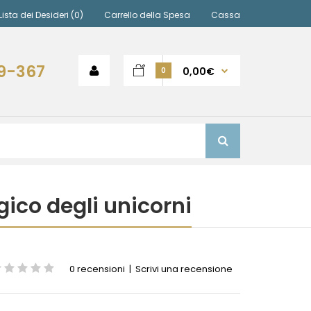
Lista dei Desideri (0)
Carrello della Spesa
Cassa
9-367
0,00€
0
ico degli unicorni
0 recensioni
|
Scrivi una recensione