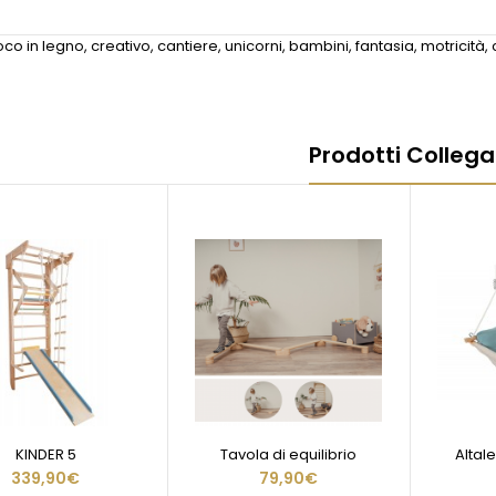
oco in legno
,
creativo
,
cantiere
,
unicorni
,
bambini
,
fantasia
,
motricità
,
Prodotti Collega
KINDER 5
Tavola di equilibrio
Altal
339,90€
79,90€