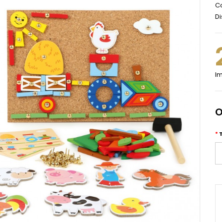
Co
Di
Im
O