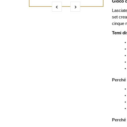
Gioco c
Lasciat
set crea
cinque m
Temi dis
Perché 
Perché 