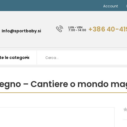
Account
+386 40-41
LUN - VEN
Info@sportbaby.si
7:00 - 14:00
 legno – Cantiere o mondo mag