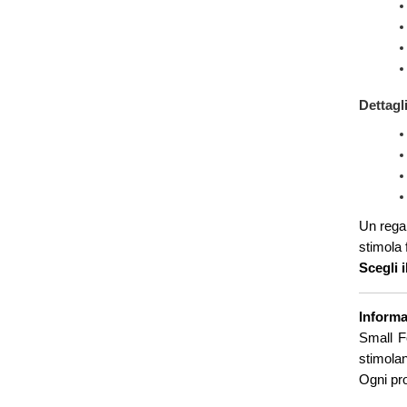
Dettagl
Un regal
stimola 
Scegli i
Informa
Small Fo
stimol
Ogni pro