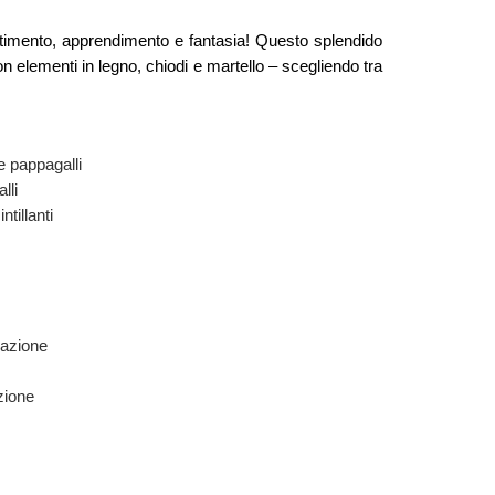
rtimento, apprendimento e fantasia! Questo splendido
on elementi in legno, chiodi e martello – scegliendo tra
e pappagalli
lli
tillanti
nazione
azione