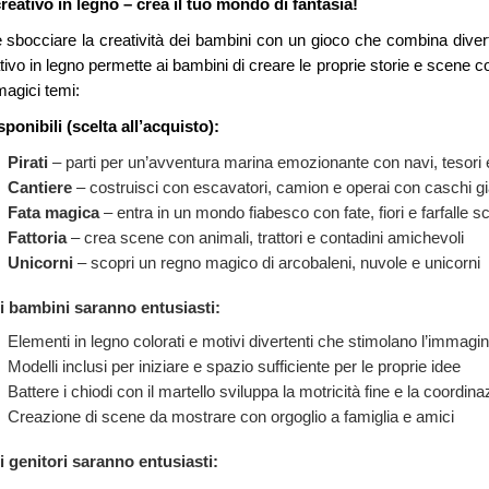
reativo in legno – crea il tuo mondo di fantasia!
e sbocciare la creatività dei bambini con un gioco che combina dive
tivo in legno permette ai bambini di creare le proprie storie e scene c
agici temi:
ponibili (scelta all’acquisto):
Pirati
– parti per un’avventura marina emozionante con navi, tesori 
Cantiere
– costruisci con escavatori, camion e operai con caschi gia
Fata magica
– entra in un mondo fiabesco con fate, fiori e farfalle scin
Fattoria
– crea scene con animali, trattori e contadini amichevoli
Unicorni
– scopri un regno magico di arcobaleni, nuvole e unicorni
i bambini saranno entusiasti:
Elementi in legno colorati e motivi divertenti che stimolano l’immagi
Modelli inclusi per iniziare e spazio sufficiente per le proprie idee
Battere i chiodi con il martello sviluppa la motricità fine e la coordin
Creazione di scene da mostrare con orgoglio a famiglia e amici
i genitori saranno entusiasti: