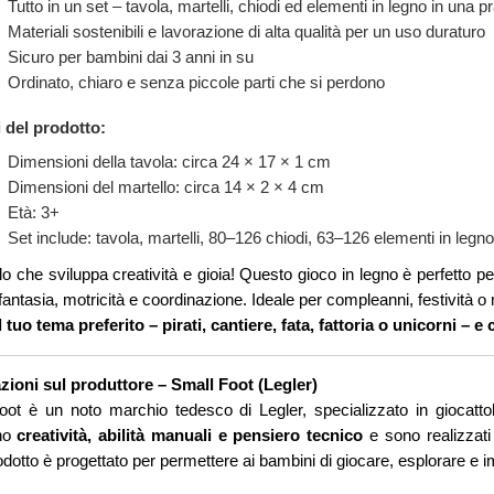
Tutto in un set – tavola, martelli, chiodi ed elementi in legno in una p
Materiali sostenibili e lavorazione di alta qualità per un uso duraturo
Sicuro per bambini dai 3 anni in su
Ordinato, chiaro e senza piccole parti che si perdono
i del prodotto:
Dimensioni della tavola: circa 24 × 17 × 1 cm
Dimensioni del martello: circa 14 × 2 × 4 cm
Età: 3+
Set include: tavola, martelli, 80–126 chiodi, 63–126 elementi in legn
o che sviluppa creatività e gioia! Questo gioco in legno è perfetto pe
fantasia, motricità e coordinazione. Ideale per compleanni, festività o 
l tuo tema preferito – pirati, cantiere, fata, fattoria o unicorni – e
zioni sul produttore – Small Foot (Legler)
ot è un noto marchio tedesco di Legler, specializzato in giocattoli 
ano
creatività, abilità manuali e pensiero tecnico
e sono realizzat
dotto è progettato per permettere ai bambini di giocare, esplorare e 